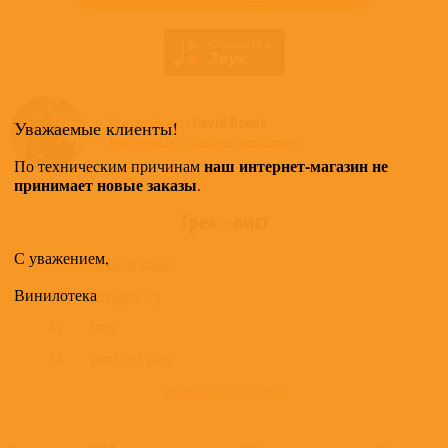
Все альбомы
David Bowie
Уважаемые клиенты!
доступные в нашем магазине >
наш интернет-магазин не
По техническим причинам
принимает новые заказы
.
Трек - лист
С уважением,
A1
Station To Station
Винилотека
A2
Suffragette City
A3
Fame
A4
Word On A Wing
развернуть трек - лист