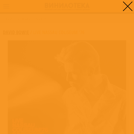
0
ГЛАВНАЯ
/
LIVE NASSAU COLISEUM '76
DAVID BOWIE
/
LIVE NASSAU COLISEUM '76