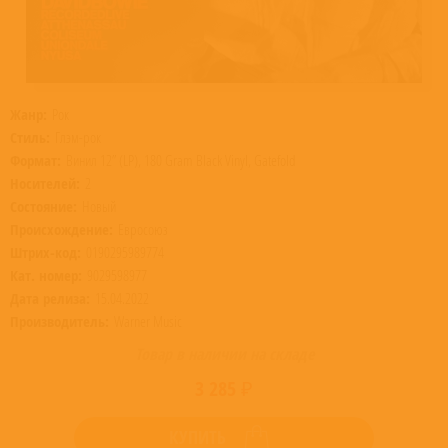
Жанр:
Рок
Стиль:
Глэм-рок
Формат:
Винил 12” (LP), 180 Gram Black Vinyl, Gatefold
Носителей:
2
Состояние:
Новый
Происхождение:
Евросоюз
Штрих-код:
0190295989774
Кат. номер:
9029598977
Дата релиза:
15.04.2022
Производитель:
Warner Music
Товар в наличии на складе
3 285 ₽
КУПИТЬ