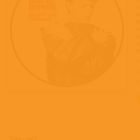
С
П
Ш
К
Д
П
Л
Т
1
Трек - лист