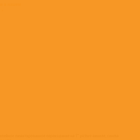
ые в нашем
 >
лейное лимитированное переиздание на 7" picture виниле, сингла