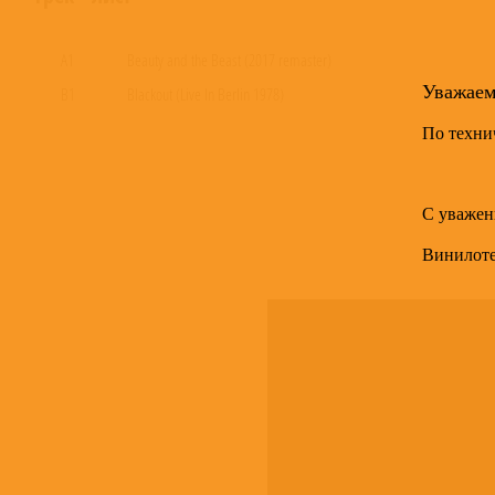
A1
Beauty and the Beast (2017 remaster)
Уважае
B1
Blackout (Live In Berlin 1978)
По техни
С уважен
Винилот