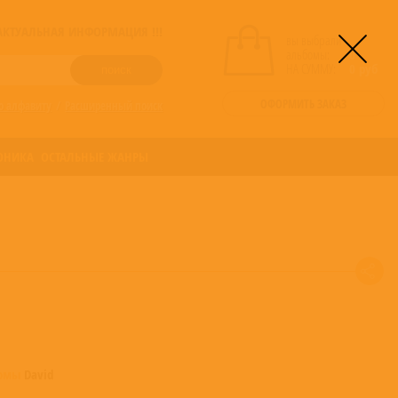
! АКТУАЛЬНАЯ ИНФОРМАЦИЯ !!!
вы выбрали
альбомы:
0
НА СУММУ:
0
руб
ОФОРМИТЬ ЗАКАЗ
о алфавиту
/
Расширенный поиск
ОНИКА
ОСТАЛЬНЫЕ ЖАНРЫ
бомы
David