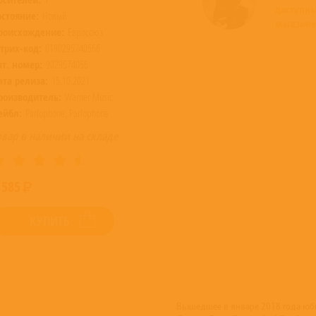
доступн
остояние:
Новый
магазине
роисхождение:
Евросоюз
трих-код:
0190295740566
ат. номер:
9029574056
ата релиза:
15.10.2021
роизводитель:
Warner Music
ейбл:
Parlophone, Parlophone
овар в наличии на складе
 585
КУПИТЬ
Вышедшее в январе 2018 года юби