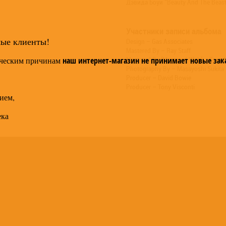
Дэвида Боуи "Beauty And The Beast
Участники записи альбома
мые клиенты!
Design – Gas Associates
Mastered By – Ray Staff
ческим причинам
наш интернет-магазин не принимает новые зак
Mastered By [Mastered With] – Tony 
Photography By – Masayoshi Sukita
Producer – David Bowie
Producer – Tony Visconti
ием,
ека