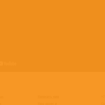
Написать нам
+7
каз
Наш адрес и
Сл
и