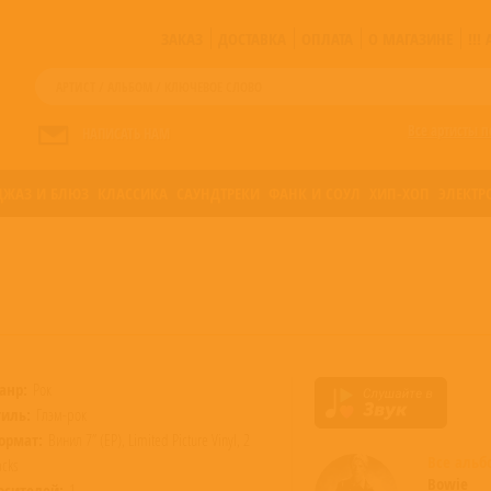
ЗАКАЗ
ДОСТАВКА
ОПЛАТА
О МАГАЗИНЕ
!!
Все артисты п
НАПИСАТЬ НАМ
ДЖАЗ И БЛЮЗ
КЛАССИКА
САУНДТРЕКИ
ФАНК И СОУЛ
ХИП-ХОП
ЭЛЕКТР
анр:
Рок
тиль:
Глэм-рок
ормат:
Винил 7” (EP), Limited Picture Vinyl, 2
Все аль
acks
Bowie
осителей:
1