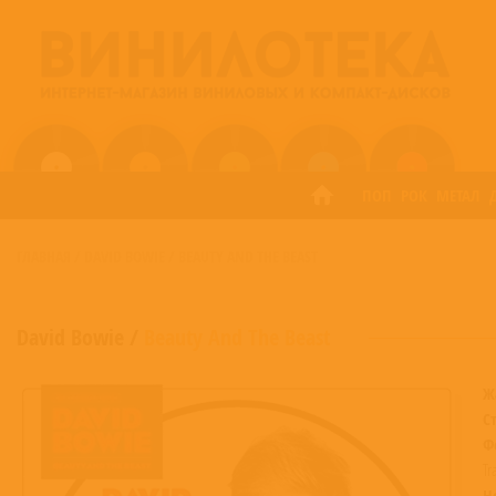
ПОП
РОК
МЕТАЛ
ГЛАВНАЯ
/
DAVID BOWIE
/
BEAUTY AND THE BEAST
David Bowie
/
Beauty And The Beast
Ж
С
Ф
Tr
Н