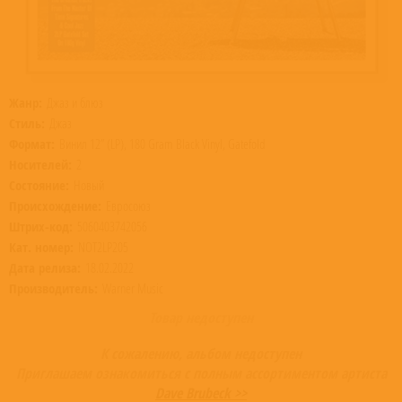
Жанр:
Джаз и блюз
Стиль:
Джаз
Формат:
Винил 12” (LP), 180 Gram Black Vinyl, Gatefold
Носителей:
2
Состояние:
Новый
Происхождение:
Евросоюз
Штрих-код:
5060403742056
Кат. номер:
NOT2LP205
Дата релиза:
18.02.2022
Производитель:
Warner Music
Товар недоступен
К сожалению, альбом недоступен
Приглашаем ознакомиться с полным ассортиментом артиста
Dave Brubeck >>