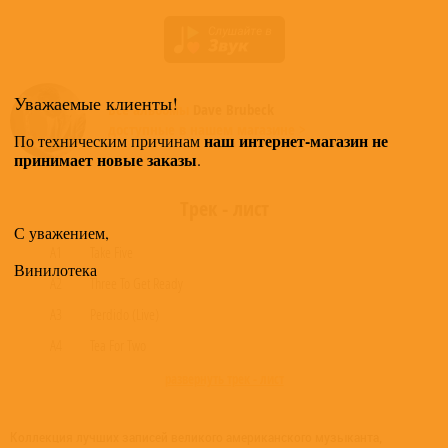
Уважаемые клиенты!
Все альбомы
Dave Brubeck
доступные в нашем магазине >
наш интернет-магазин не
По техническим причинам
принимает новые заказы
.
Трек - лист
С уважением,
A1
Take Five
Винилотека
A2
Three To Get Ready
A3
Perdido (Live)
A4
Tea For Two
развернуть трек - лист
Коллекция лучших записей великого американского музыканта,