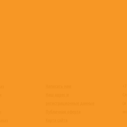
Написать нам
+7
каз
Наш адрес и
Сл
и
регистрационные данные
(в
Публичная оферта
мо
ы
Карта сайта
заказ