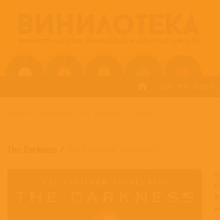
ПОП
РОК
МЕТАЛ
ГЛАВНАЯ
/
THE DARKNESS
/
THE PLATINUM COLLECTION
The Darkness
/
The Platinum Collection
Ж
С
Ф
Н
С