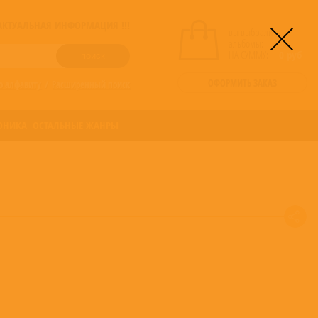
! АКТУАЛЬНАЯ ИНФОРМАЦИЯ !!!
вы выбрали
альбомы:
0
НА СУММУ:
0
руб
ОФОРМИТЬ ЗАКАЗ
о алфавиту
/
Расширенный поиск
ОНИКА
ОСТАЛЬНЫЕ ЖАНРЫ