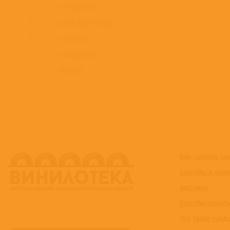
2
One Way Ticket
3
Love Is Only A Feeling
4
Is It Just Me?
5
Growing On Me
6
Girlfriend
7
Get Your Hands Off My Woman
8
Black Shuck
9
Givin' Up
10
Stuck In A Rut
11
Friday Night
Как сделать за
12
Love On The Rocks With No Ice
Способы и срок
13
Holding My Own
доставки
14
Knockers
Способы оплат
15
Dinner Lady Arms
Что такое пред
16
Seemed Like A Good Idea At The Time