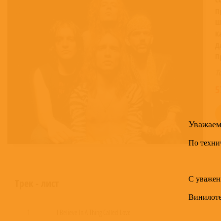
П
Ш
К
Д
П
Т
5
Уважае
По техни
С уважен
Трек - лист
Винилот
1
I Believe In A Thing Called Love