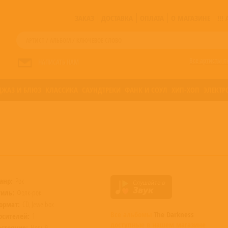
ЗАКАЗ
ДОСТАВКА
ОПЛАТА
О МАГАЗИНЕ
!!
Все артисты п
НАПИСАТЬ НАМ
ДЖАЗ И БЛЮЗ
КЛАССИКА
САУНДТРЕКИ
ФАНК И СОУЛ
ХИП-ХОП
ЭЛЕКТР
анр:
Рок
тиль:
Фолк-рок
ормат:
CD, Jewelbox
Все альбомы
The Darkness
осителей:
1
доступные в нашем магазине
остояние:
Новый