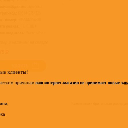
>
роисхождение:
Евросоюз
трих-код:
5051442754520
ат. номер:
5051442754520
ата релиза:
19.11.2021
роизводитель:
Warner Music
овар в наличии на складе
75
КУПИТЬ
мые клиенты!
ческим причинам
наш интернет-магазин не принимает новые зак
ием,
Компиляция британская рок-групп
ека