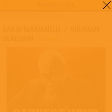
0
ГЛАВНАЯ
/
DARKEST HOUR
DARIO MARIANELLI
/
VIKINGUR
OLAFSSON
DARKEST HOUR