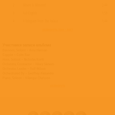
2
Where Is Winston?
2:44
3
Full English
1:59
4
A Telegram From The Palace
1:44
развернуть трек - лист
Участники записи альбома
Bassoon, Soloist – Amy Harman
Copyist – Colin Rae
Horn, Soloist – Nicholas Korth
Orchestra, Contractor – Hilary Skewes
Orchestra, Leader – Rolf Wilson
Orchestrated By – Geoffrey Alexander
Piano, Soloist – Víkingur Ólafsson
Score Editor, Mastered By, Edited By – Mark Willsher
развернуть
Score, Composed By, Conductor, Producer, Orchestrated By – Dario
Marianelli
Score, Recorded By, Mixed By – Nick Wollage