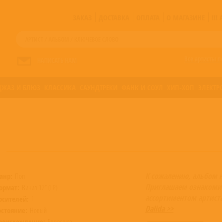
ЗАКАЗ
ДОСТАВКА
ОПЛАТА
О МАГАЗИНЕ
!!
Все артисты п
НАПИСАТЬ НАМ
ДЖАЗ И БЛЮЗ
КЛАССИКА
САУНДТРЕКИ
ФАНК И СОУЛ
ХИП-ХОП
ЭЛЕКТР
К сожалению, альбом 
анр:
Поп
Приглашаем ознакоми
ормат:
Винил 12” (LP)
ассортиментом артист
осителей:
1
Dalida >>
остояние:
Новый
роисхождение:
Евросоюз