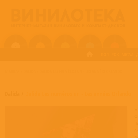
ПОП
РОК
МЕТАЛ
ГЛАВНАЯ
/
DALIDA
/
DALIDA LES NUMÉROS UN - LES ANNÉES ORLANDO
Dalida
/
Dalida Les numéros un - Les années Orlando
Ж
Ф
Н
С
П