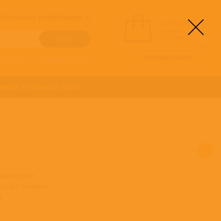
! АКТУАЛЬНАЯ ИНФОРМАЦИЯ !!!
вы выбрали
альбомы:
0
НА СУММУ:
0
руб
ОФОРМИТЬ ЗАКАЗ
о алфавиту
/
Расширенный поиск
ОНИКА
ОСТАЛЬНЫЕ ЖАНРЫ
недоступен
ться с полным
а