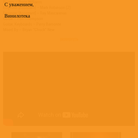
Drums – Boris Williams
С уважением,
Engineer [Assistant] – Mark Robinson (2)
Engineer [Assistant] – Ray Mascarenas
Винилотека
Guitar – Porl Thompson
Guitar, Keyboards – Perry Bamonte
Mixed By – Bryan "Chuck" New
Mixed By – Robert Smith
развернуть
Recorded By – Fleetwood Mobiles
Voice, Guitar – Robert Smith
Written-By – Boris Williams
Written-By – Laurence Tolhurst
Written-By – Matthieu Hartley
Written-By – Perry Bamonte
Written-By – Porl Thompson
Written-By – Robert Smith
Written-By – Roger O'Donnell
Written-By – Simon Gallup