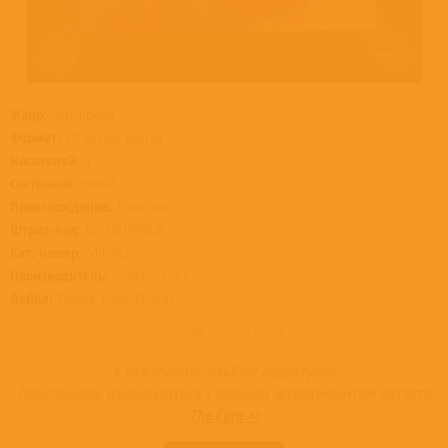
Жанр:
Электроника
Формат:
CD, Делюкс-версия
Носителей:
1
Состояние:
Новый
Происхождение:
Евросоюз
Штрих-код:
0731451999420
Кат. номер:
5199942
Производитель:
Universal Music
Лейбл:
Polydor, Fiction Records
Товар недоступен
К сожалению, альбом недоступен
Приглашаем ознакомиться с полным ассортиментом артиста
The Cure >>