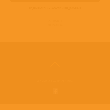
ПОДПИШИТЕСЬ НА НОВОСТИ И ПРЕДЛОЖЕНИЯ
© 2016-2022
ВИНИЛОТЕКА
Винилотека в социальных сетях: