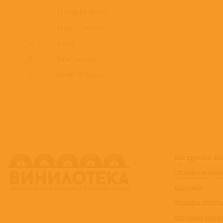
A2
Damned For All Time
A3
Dance Of The Dead
A4
Buried
A5
Break The Circle
A6
Painted Smiling Face
B1
Mine Are The Eyes Of God
B2
Shallow Ground
B3
Vote with a Bullet
B4
Great Purification
B5
White Noise
Как сделать за
C1
Echoes In The Well
Способы и срок
C2
...Remain
доставки
C3
Condition A / Condition B
Способы оплат
C4
Future Now
Что такое пред