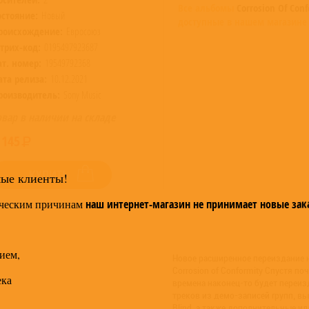
Все альбомы
Corrosion Of Con
остояние:
Новый
доступные в нашем магазине
роисхождение:
Евросоюз
трих-код:
0195497923687
ат. номер:
19549792368
ата релиза:
10.12.2021
роизводитель:
Sony Music
овар в наличии на складе
 145
КУПИТЬ
мые клиенты!
ческим причинам
наш интернет-магазин не принимает новые зак
ием,
Новое расширенное переиздание н
Corrosion of Conformity Спустя по
ека
времена наконец-то будет переиз
треков из демо-записей групп, в
Blind, а также дополнительные и