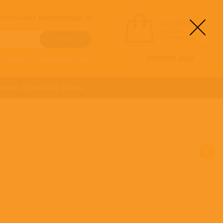
! АКТУАЛЬНАЯ ИНФОРМАЦИЯ !!!
вы выбрали
альбомы:
0
НА СУММУ:
0
руб
ОФОРМИТЬ ЗАКАЗ
о алфавиту
/
Расширенный поиск
ОНИКА
ОСТАЛЬНЫЕ ЖАНРЫ