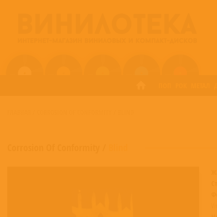
ПОП
РОК
МЕТАЛ
ГЛАВНАЯ
/
CORROSION OF CONFORMITY
/
BLIND
Corrosion Of Conformity
/
Blind
Ж
С
Ф
Vi
Н