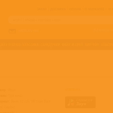
ЗАКАЗ
ДОСТАВКА
ОПЛАТА
О МАГАЗИНЕ
!!
Все артисты п
НАПИСАТЬ НАМ
ДЖАЗ И БЛЮЗ
КЛАССИКА
САУНДТРЕКИ
ФАНК И СОУЛ
ХИП-ХОП
ЭЛЕКТР
НОВИНКА
анр:
Метал
тиль:
Грув-метал
ормат:
Винил 12” (LP), 180 Gram Black
nyl, Gatefold
осителей:
2