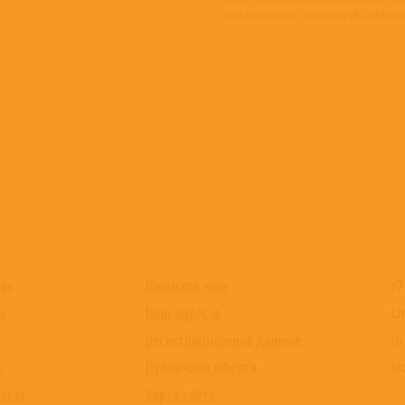
поклонников Corrosion of Conformi
Написать нам
+7
каз
Наш адрес и
Сл
и
регистрационные данные
(в
Публичная оферта
мо
ы
Карта сайта
заказ