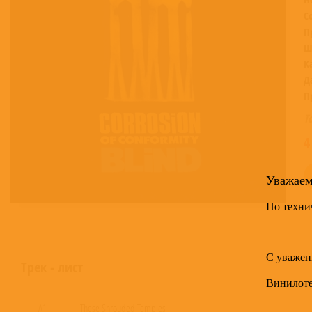
С
П
Ш
К
Д
П
Т
4
Уважае
По техни
С уважен
Трек - лист
Винилот
A1
These Shrouded Temples