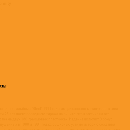
formity
 >
азы
.
а виниле альбома "Blind" 1991 года, американского метал-коллектива
чти 25 лет после последнего тиража на виниле, эта классика на все
дана на двух 180-граммовых пластинках. Издание включит 9 бонус-
ыпущенных в 1988 и 1991 годах, обширную устную историю создания
ллюстрации и скетчи - это настоящий предмет коллекционирования для