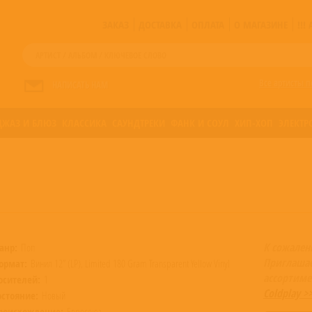
ЗАКАЗ
ДОСТАВКА
ОПЛАТА
О МАГАЗИНЕ
!!
Все артисты п
НАПИСАТЬ НАМ
ДЖАЗ И БЛЮЗ
КЛАССИКА
САУНДТРЕКИ
ФАНК И СОУЛ
ХИП-ХОП
ЭЛЕКТР
К сожален
анр:
Поп
Приглаша
ормат:
Винил 12” (LP), Limited 180 Gram Transparent Yellow Vinyl
ассортиме
осителей:
1
Coldplay >
остояние:
Новый
роисхождение:
Евросоюз