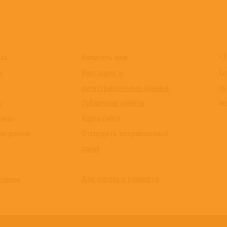
Написать нам
+7
каз
Наш адрес и
Сл
и
регистрационные данные
(в
Публичная оферта
мо
ы
Карта сайта
заказ
Отследить отправленный
ки дисков
заказ
Для оптовых клиентов
товара