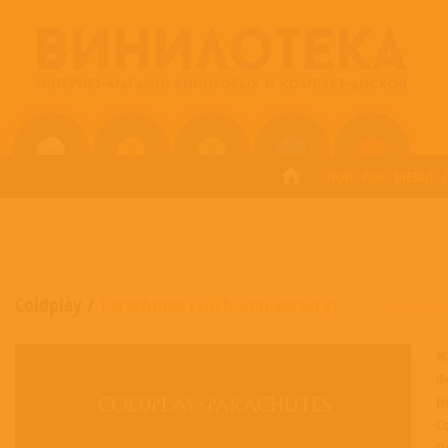
ПОП
РОК
МЕТАЛ
ГЛАВНАЯ
/
COLDPLAY
/
PARACHUTES (20TH ANNIVERSARY)
Coldplay
/
Parachutes (20Th Anniversary)
Ж
Ф
Н
С
П