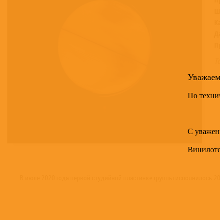
Ш
К
Д
П
Т
Уважае
По техни
С уважен
Винилот
В июле 2020 года первой студийной пластинке группы исполнилось 20