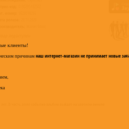
трих-код:
0190295182502
ат. номер:
9029518250
ата релиза:
20.11.2020
роизводитель:
Warner Music
овар недоступен
мые клиенты!
ческим причинам
наш интернет-магазин не принимает новые зак
ием,
ека
 лет. В честь этого события альбом выйдет на цветном виниле.