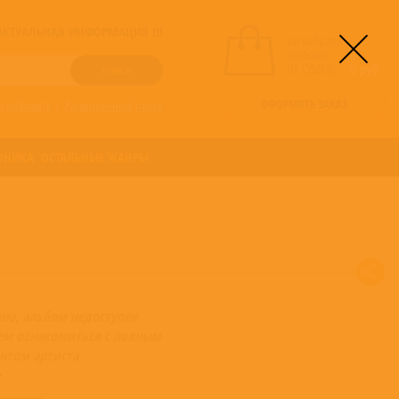
! АКТУАЛЬНАЯ ИНФОРМАЦИЯ !!!
вы выбрали
альбомы:
0
НА СУММУ:
0
руб
ОФОРМИТЬ ЗАКАЗ
о алфавиту
/
Расширенный поиск
ОНИКА
ОСТАЛЬНЫЕ ЖАНРЫ
ию, альбом недоступен
ем ознакомиться с полным
нтом артиста
>