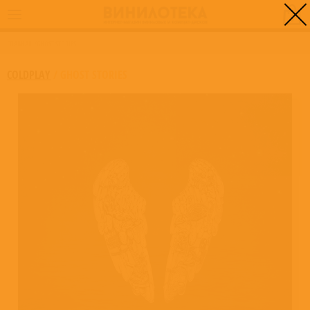
0
ГЛАВНАЯ
/
GHOST STORIES
COLDPLAY
/
GHOST STORIES