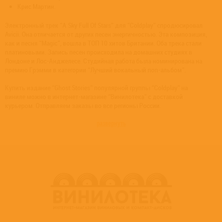
Крис Мартин.
Электронный трек “A Sky Full Of Stars” для “Coldplay” спродюсировал
Avicii. Она отличается от других песен энергичностью. Эта композиция,
как и песня “Magic”, вошла в ТОП 10 хитов Британии. Оба трека стали
платиновыми. Запись песен происходила на домашних студиях в
Лондоне и Лос-Анджелесе. Студийная работа была номинирована на
премию Грэмми в категории “Лучший вокальный поп-альбом”.
Купить издание “Ghost Stories” популярной группы “Coldplay” на
виниле можно в интернет-магазине “Винилотека” с доставкой
курьером. Отправляем заказы во все регионы России.
развернуть