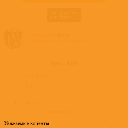
Все альбомы
Coldplay
доступные в нашем магазине >
Трек - лист
1
Always In My Head
2
Magic
3
Ink
4
True Love
развернуть трек - лист
Уважаемые клиенты!