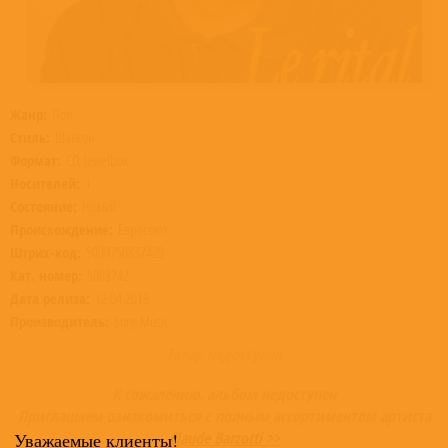
Жанр:
Поп
Стиль:
Шансон
Формат:
CD, Jewelbox
Носителей:
1
Состояние:
Новый
Происхождение:
Евросоюз
Штрих-код:
5099750837429
Кат. номер:
5083742
Дата релиза:
12.04.2019
Производитель:
Sony Music
Товар недоступен
К сожалению, альбом недоступен
Приглашаем ознакомиться с полным ассортиментом артиста
Claude Barzotti >>
Уважаемые клиенты!