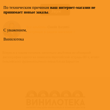
наш интернет-магазин не
По техническим причинам
принимает новые заказы
.
Все альбомы
Claude Barzotti
С уважением,
доступные в нашем магазине >
Винилотека
Впервые в нашем каталоге, несколько альбомов из обширной
дискографии одного из символов европейской эстрады 80-х, итало-
бельгийского франкоязычного певца Клода Барцотти