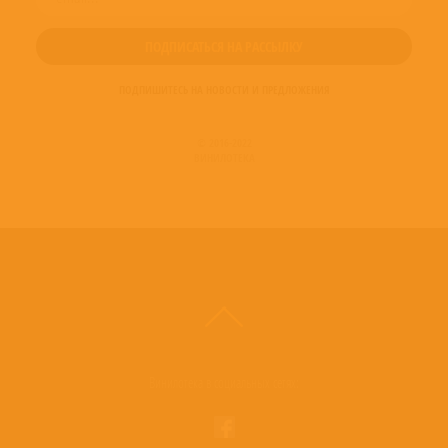
ПОДПИШИТЕСЬ НА НОВОСТИ И ПРЕДЛОЖЕНИЯ
© 2016-2022
ВИНИЛОТЕКА
Винилотека в социальных сетях: