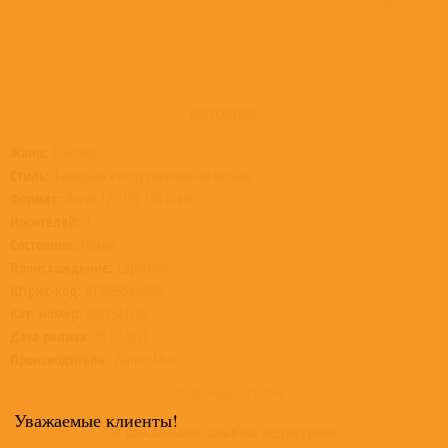
БЕСТСЕЛЛЕР
Жанр:
Классика
Стиль:
Камерная и инструментальная музыка
Формат:
Винил 12” (LP), 180 Gram
Носителей:
2
Состояние:
Новый
Происхождение:
Евросоюз
Штрих-код:
0190295432959
Кат. номер:
9029543295
Дата релиза:
05.07.2019
Производитель:
Warner Music
Товар недоступен
Уважаемые клиенты!
К сожалению, альбом недоступен