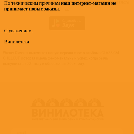
Приглашаем ознакомиться с полным ассортиментом артиста
наш интернет-магазин не
По техническим причинам
принимает новые заказы
>>
.
С уважением,
Винилотека
Warner Classics выпускает новую версию своего альбома CLASSICAL
CHILLOUT, которая имела феноменальный успех, когда была
выпущена в 2001 году и обновлена в 2009 году.