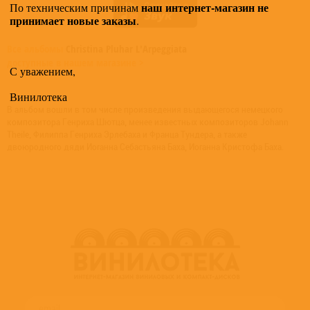
наш интернет-магазин не
По техническим причинам
принимает новые заказы
.
Все альбомы
Christina Pluhar L'Arpeggiata
доступные в нашем магазине >
С уважением,
Винилотека
В альбом вошли в том числе произведения выдающегося немецкого
композитора Генриха Шютца, менее известных композиторов Johann
Theile, Филиппа Генриха Эрлебаха и Франца Тундера, а также
двоюродного дяди Иоганна Себастьяна Баха, Иоганна Кристофа Баха.