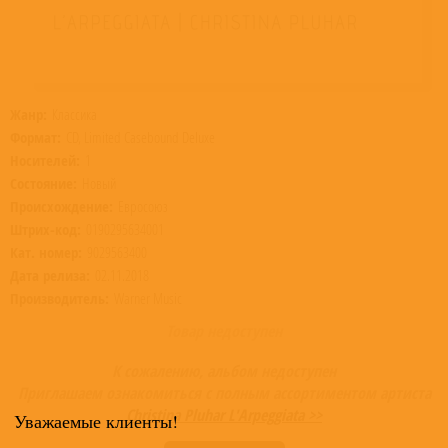
Жанр:
Классика
Формат:
CD, Limited Casebound Deluxe
Носителей:
1
Состояние:
Новый
Происхождение:
Евросоюз
Штрих-код:
0190295634001
Кат. номер:
9029563400
Дата релиза:
02.11.2018
Производитель:
Warner Music
Товар недоступен
К сожалению, альбом недоступен
Приглашаем ознакомиться с полным ассортиментом артиста
Christina Pluhar L'Arpeggiata >>
Уважаемые клиенты!