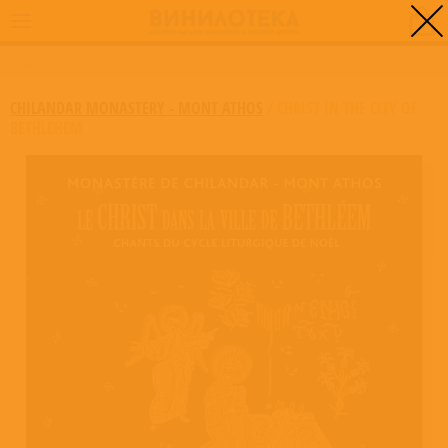
0
ГЛАВНАЯ
/
CHRIST IN THE CITY OF BETHLEHEM
CHILANDAR MONASTERY - MONT ATHOS
/
CHRIST IN THE CITY OF
BETHLEHEM