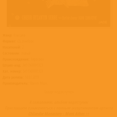
Жанр:
Классика
Формат:
CD, Jewelbox
Носителей:
2
Состояние:
Новый
Происхождение:
Евросоюз
Штрих-код:
3411369991323
Кат. номер:
3411369991323
Дата релиза:
18.01.2019
Производитель:
Warner Music
Товар недоступен
К сожалению, альбом недоступен
Приглашаем ознакомиться с полным ассортиментом артиста
Chilandar Monastery - Mont Athos >>