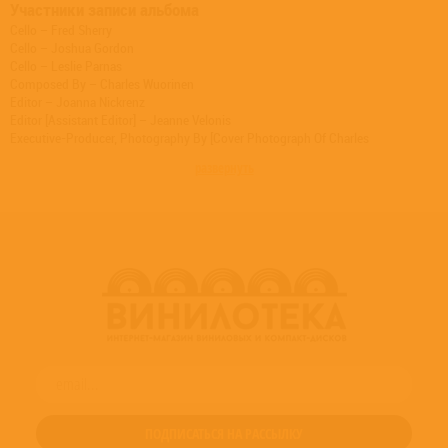
Участники записи альбома
Cello – Fred Sherry
Cello – Joshua Gordon
Cello – Leslie Parnas
Composed By – Charles Wuorinen
Editor – Joanna Nickrenz
Editor [Assistant Editor] – Jeanne Velonis
Executive-Producer, Photography By [Cover Photograph Of Charles
Wuorinen] – Howard Stokar
развернуть
Liner Notes – Robert Kirzinger
Piano – Ursula Oppens
Producer, Engineer – Joanna Nickrenz
Producer, Engineer – Judith Sherman
Producer, Engineer – Marc J. Aubort
Producer, Engineer – Michael Fine
Remastered By – Scott Hull (2)
Viola – Lois Martin
Viola – Paul Coletti
Viola – Paul Neubauer
Viola – Scott St. John
Viola – Steven Tenenbom
Violin – Annie Kavafian
Violin – Benjamin Hudson
Violin – Carmit Zori
Violin – Carol Zeavin