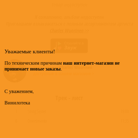
Товар недоступен
К сожалению, альбом недоступен
Приглашаем ознакомиться с полным ассортиментом артиста
Charles Wuorinen >>
Уважаемые клиенты!
наш интернет-магазин не
По техническим причинам
Все альбомы
Charles Wuorinen
принимает новые заказы
.
доступные в нашем магазине >
С уважением,
Трек - лист
Винилотека
1
String Sextet
19:08
6
Divertimento
11:35