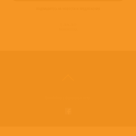
Violin – Curtis Macomber
ПОДПИШИТЕСЬ НА НОВОСТИ И ПРЕДЛОЖЕНИЯ
Violin – Ida Kavafian
Violin – Theodore Arm
© 2016-2022
ВИНИЛОТЕКА
Винилотека в социальных сетях: