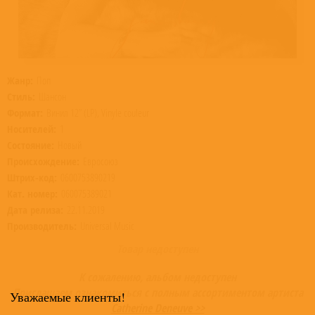
Жанр:
Поп
Стиль:
Шансон
Формат:
Винил 12” (LP), Vinyle couleur
Носителей:
1
Состояние:
Новый
Происхождение:
Евросоюз
Штрих-код:
0600753890219
Кат. номер:
060075389021
Дата релиза:
22.11.2019
Производитель:
Universal Music
Товар недоступен
К сожалению, альбом недоступен
Приглашаем ознакомиться с полным ассортиментом артиста
Уважаемые клиенты!
Catherine Deneuve >>