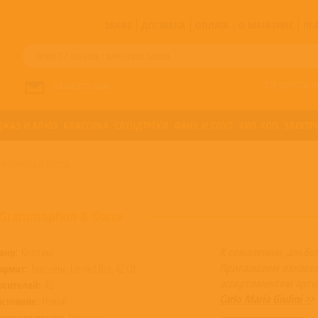
ЗАКАЗ
ДОСТАВКА
ОПЛАТА
О МАГАЗИНЕ
!!
Все артисты п
НАПИСАТЬ НАМ
ДЖАЗ И БЛЮЗ
КЛАССИКА
САУНДТРЕКИ
ФАНК И СОУЛ
ХИП-ХОП
ЭЛЕКТР
MMOPHON & DECCA
e Grammophon & Decca
К сожалению, альбо
анр:
Классика
Приглашаем ознако
ормат:
Бокс-сеты, Limited Box, 42 CD
ассортиментом арти
осителей:
42
Carlo Maria Giulini >>
остояние:
Новый
роисхождение:
Евросоюз