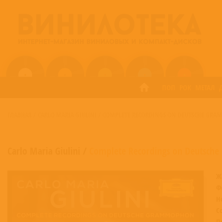
ПОП
РОК
МЕТАЛ
ГЛАВНАЯ
/
CARLO MARIA GIULINI
/
COMPLETE RECORDINGS ON DEUTSCHE GRA
Carlo Maria Giulini
/
Complete Recordings on Deutsch
Ж
Ф
Н
С
П