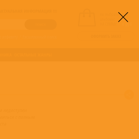
! АКТУАЛЬНАЯ ИНФОРМАЦИЯ !!!
вы выбрали
альбомы:
0
НА СУММУ:
0
руб
ОФОРМИТЬ ЗАКАЗ
о алфавиту
/
Расширенный поиск
ОНИКА
ОСТАЛЬНЫЕ ЖАНРЫ
м недоступен
миться с полным
ста