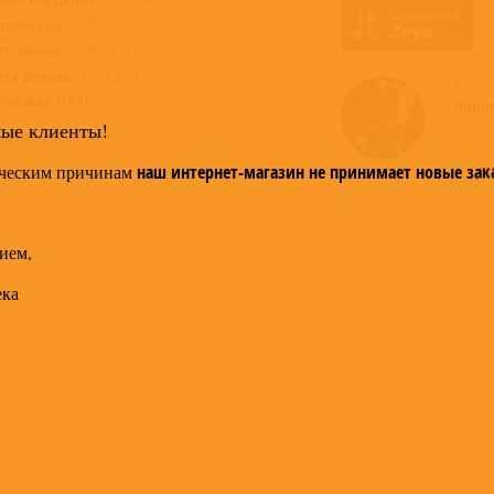
трих-код:
0028948362240
ат. номер:
002894836224
ата релиза:
05.04.2019
Все 
роизводитель:
Universal Music
Giulin
мые клиенты!
дост
овар недоступен
магаз
ческим причинам
наш интернет-магазин не принимает новые зак
ием,
ека