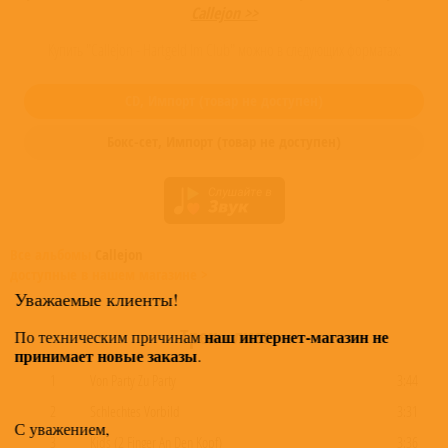
Callejon >>
Купить "Callejon - Hartgeld Im Club" можно в следующих форматах:
CD,
Импорт
(товар не доступен)
Бокс-сет,
Импорт
(товар не доступен)
Все альбомы
Callejon
доступные в нашем магазине >
Уважаемые клиенты!
Трек - лист
наш интернет-магазин не
По техническим причинам
принимает новые заказы
.
1
Von Party Zu Party
3:44
2
Schlechtes Vorbild
3:31
С уважением,
3
Kids (2 Finger An Den Kopf)
3:36