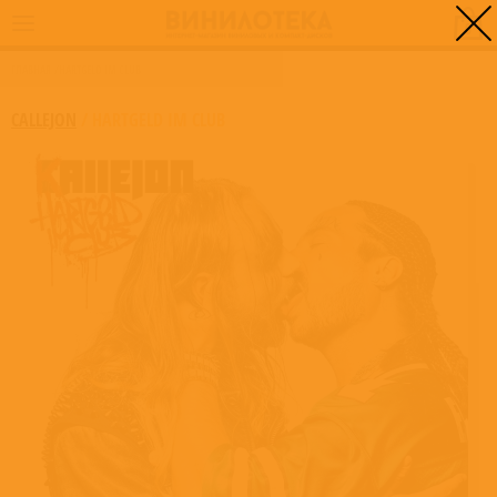
0
ГЛАВНАЯ
/
HARTGELD IM CLUB
CALLEJON
/
HARTGELD IM CLUB