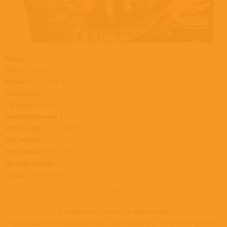
Жанр:
Метал
Стиль:
Металкор
Формат:
CD, Jewelbox
Носителей:
1
Состояние:
Новый
Происхождение:
Евросоюз
Штрих-код:
0190758954028
Кат. номер:
19075895402
Дата релиза:
16.10.2020
Производитель:
Sony Music
Лейбл:
Century Media
Товар недоступен
К сожалению, альбом недоступен
Приглашаем ознакомиться с полным ассортиментом артиста