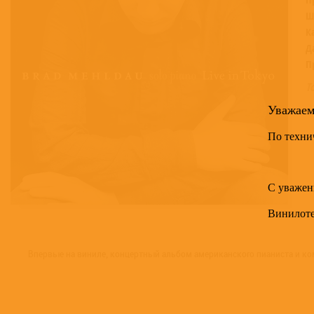
Ш
К
Д
П
Т
Уважае
По техни
С уважен
Винилот
Впервые на виниле, концертный альбом американского пианиста и ко