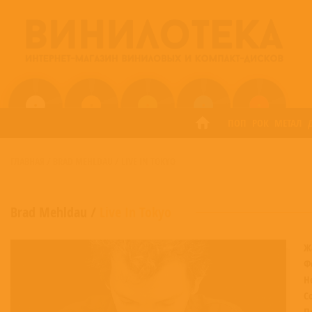
ПОП
РОК
МЕТАЛ
ГЛАВНАЯ
/
BRAD MEHLDAU
/
LIVE IN TOKYO
Brad Mehldau
/
Live In Tokyo
Ж
Ф
Н
С
П