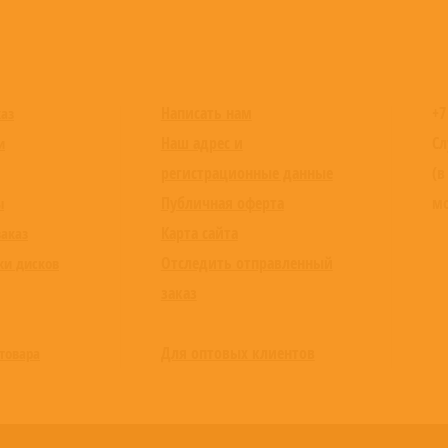
Написать нам
+7
каз
Наш адрес и
Сл
и
регистрационные данные
(в
Публичная оферта
мо
ы
Карта сайта
заказ
Отследить отправленный
ки дисков
заказ
Для оптовых клиентов
товара