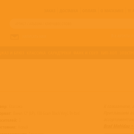
ЗАКАЗ
ДОСТАВКА
ОПЛАТА
О МАГАЗИНЕ
!!
Все артисты п
НАПИСАТЬ НАМ
ДЖАЗ И БЛЮЗ
КЛАССИКА
САУНДТРЕКИ
ФАНК И СОУЛ
ХИП-ХОП
ЭЛЕКТР
К сожалению, 
анр:
Классика
Приглашаем оз
ормат:
Винил 12” (LP), 180 Gram Black Vinyl, Tri-fold
ассортиментом
осителей:
3
Brad Mehldau >
остояние:
Новый
роисхождение:
Евросоюз