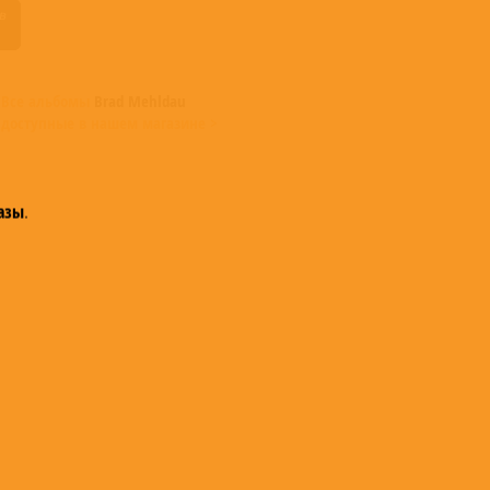
Все альбомы
Brad Mehldau
доступные в нашем магазине >
азы
.