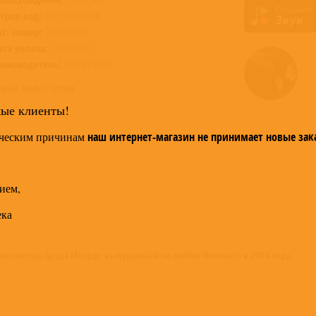
трих-код:
0075597924688
ат. номер:
7559792468
ата релиза:
13.09.2019
роизводитель:
Warner Music
овар недоступен
мые клиенты!
ческим причинам
наш интернет-магазин не принимает новые зак
ием,
ека
мпозитора Брэда Мелдау, выпущенный на лейбле Nonesuch в 2004 году.