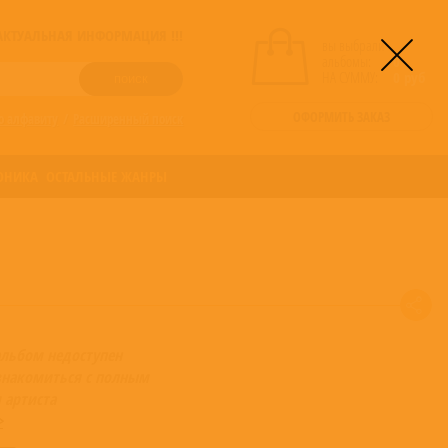
! АКТУАЛЬНАЯ ИНФОРМАЦИЯ !!!
вы выбрали
альбомы:
0
НА СУММУ:
0
руб
ОФОРМИТЬ ЗАКАЗ
о алфавиту
/
Расширенный поиск
ОНИКА
ОСТАЛЬНЫЕ ЖАНРЫ
альбом недоступен
накомиться с полным
 артиста
>