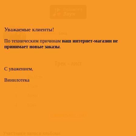
Уважаемые клиенты!
Все альбомы
Бока
доступные в нашем магазине >
наш интернет-магазин не
По техническим причинам
принимает новые заказы
.
Трек - лист
С уважением,
1
Для Меня
Винилотека
2
Я Пьян
3
Лагеря
4
Мама
развернуть трек - лист
Участники записи альбома