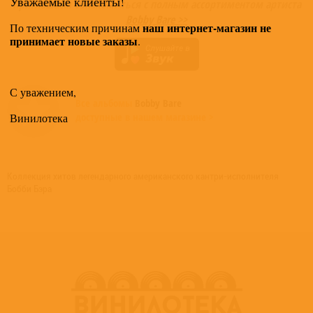
Уважаемые клиенты!
Приглашаем ознакомиться с полным ассортиментом артиста
Bobby Bare >>
наш интернет-магазин не
По техническим причинам
принимает новые заказы
.
С уважением,
Все альбомы
Bobby Bare
доступные в нашем магазине >
Винилотека
Коллекция хитов легендарного американского кантри-исполнителя
Бобби Бэра