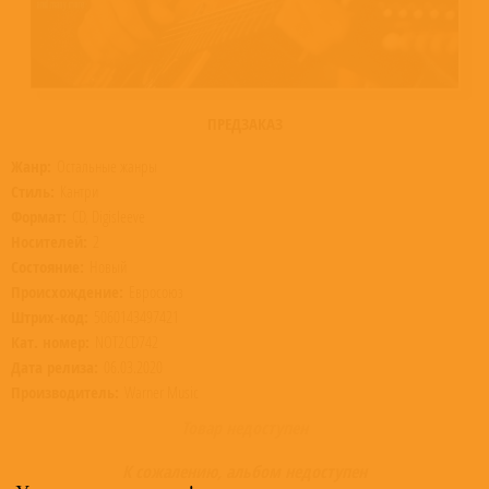
ПРЕДЗАКАЗ
Жанр:
Остальные жанры
Стиль:
Кантри
Формат:
CD, Digisleeve
Носителей:
2
Состояние:
Новый
Происхождение:
Евросоюз
Штрих-код:
5060143497421
Кат. номер:
NOT2CD742
Дата релиза:
06.03.2020
Производитель:
Warner Music
Товар недоступен
К сожалению, альбом недоступен