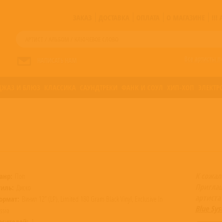
ЗАКАЗ
ДОСТАВКА
ОПЛАТА
О МАГАЗИНЕ
!!
Все артисты п
НАПИСАТЬ НАМ
ДЖАЗ И БЛЮЗ
КЛАССИКА
САУНДТРЕКИ
ФАНК И СОУЛ
ХИП-ХОП
ЭЛЕКТР
К сожал
анр:
Поп
Пригла
тиль:
Диско
артиста
ормат:
Винил 12” (LP), Limited 180 Gram Black Vinyl, Exclusive In
Blue Sys
ssia
осителей:
1