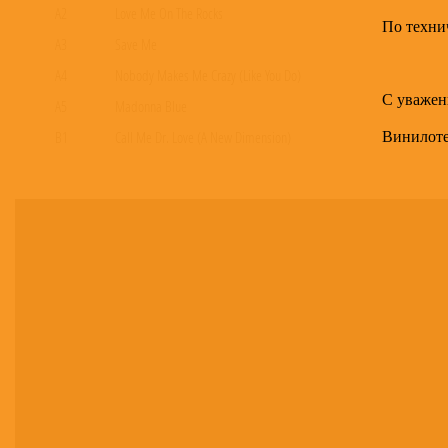
A2
Love Me On The Rocks
По техни
A3
Save Me
A4
Nobody Makes Me Crazy (Like You Do)
С уважен
A5
Madonna Blue
Винилот
B1
Call Me Dr. Love (A New Dimension)
B2
Little Jeannie
B3
Carry Me Oh Carrie
B4
Big Yellow Taxi
B5
Everything I Own