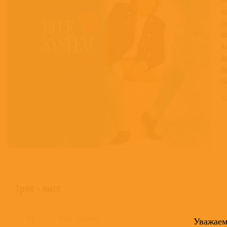
С
П
Ш
К
Д
П
Л
Т
Трек - лист
A1
Magic Symphony
Уважае