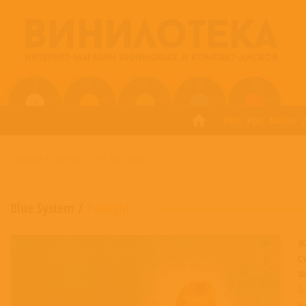
ПОП
РОК
МЕТАЛ
ГЛАВНАЯ
/
BLUE SYSTEM
/
TWILIGHT
Blue System
/
Twilight
Ж
С
Ф
Ru
Н