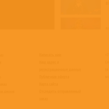
B
B
Написать нам
+7
каз
Наш адрес и
Сл
и
регистрационные данные
(в
Публичная оферта
мо
ы
Карта сайта
заказ
Отследить отправленный
ки дисков
заказ