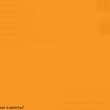
остояние:
Новый
роисхождение:
Евросоюз
трих-код:
0190759136812
ат. номер:
19075913681
ата релиза:
13.03.2020
роизводитель:
Sony Music
ейбл:
Hansa, Sony Music, Warner Music Russia
овар недоступен
ЕВРО-ДЭНС ВОЗВРАЩАЕТСЯ: ВИН
Участники записи альбома
3:34
мые клиенты!
Art Direction – Manfred Vormstein