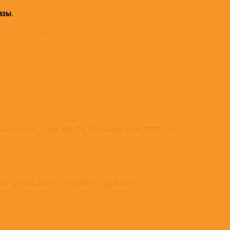
азы
.
ged By – Dieter Bohlen
lue System - Love Me On The Rocks (live 1989) (HQ)
lue system magic symphony.mp4 dieter