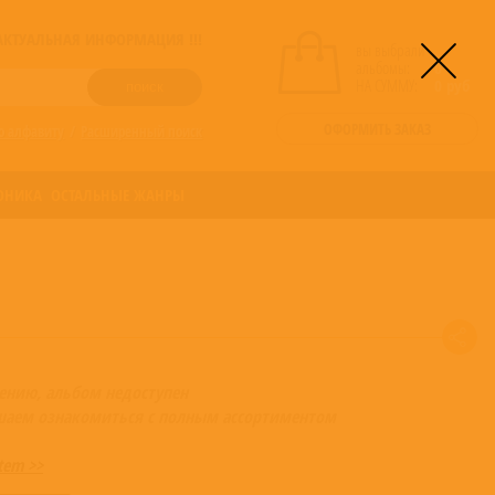
! АКТУАЛЬНАЯ ИНФОРМАЦИЯ !!!
вы выбрали
альбомы:
0
НА СУММУ:
0
руб
ОФОРМИТЬ ЗАКАЗ
о алфавиту
/
Расширенный поиск
ОНИКА
ОСТАЛЬНЫЕ ЖАНРЫ
ению, альбом недоступен
шаем ознакомиться с полным ассортиментом
tem >>