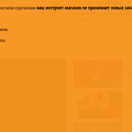
Co-producer – Luis Rodriguez
3:27
ческим причинам
наш интернет-магазин не принимает новые зак
Design – Martina K.
3:45
Photography By – Martin Becker (4)
Producer, Music By, Lyrics By, Arran
3:27
ием,
3:40
ека
3:20
3:28
3:15
3:20
B
3:10
b