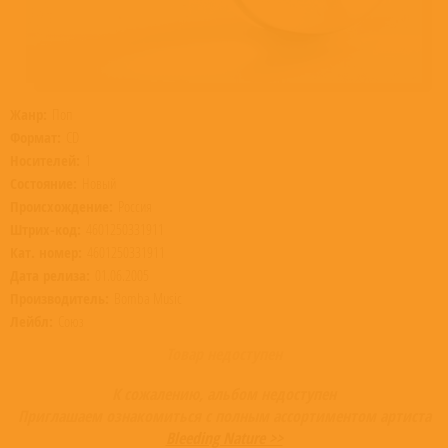
Жанр:
Поп
Формат:
CD
Носителей:
1
Состояние:
Новый
Происхождение:
Россия
Штрих-код:
4601250331911
Кат. номер:
4601250331911
Дата релиза:
01.06.2005
Производитель:
Bomba Music
Лейбл:
Союз
Товар недоступен
К сожалению, альбом недоступен
Приглашаем ознакомиться с полным ассортиментом артиста
Bleeding Nature >>