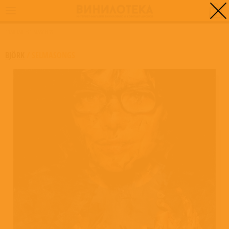
0
ГЛАВНАЯ
/
SELMASONGS
BJÖRK
/
SELMASONGS