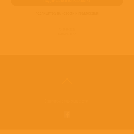
ПОДПИШИТЕСЬ НА НОВОСТИ И ПРЕДЛОЖЕНИЯ
© 2016-2022
ВИНИЛОТЕКА
Винилотека в социальных сетях: