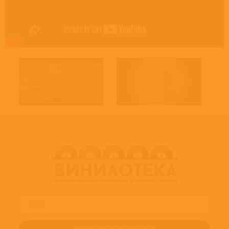
Technician [Location Sounds Provided By] – Ad Stoop
Technician [Location Sounds Provided By] – Per Streit