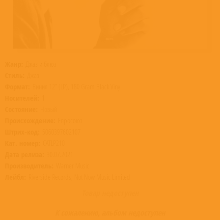
Жанр:
Джаз и блюз
Стиль:
Джаз
Формат:
Винил 12” (LP), 180 Gram Black Vinyl
Носителей:
1
Состояние:
Новый
Происхождение:
Евросоюз
Штрих-код:
5060397602107
Кат. номер:
CATLP210
Дата релиза:
30.07.2021
Производитель:
Warner Music
Лейбл:
Riverside Records, Not Now Music Limited
Товар недоступен
К сожалению, альбом недоступен