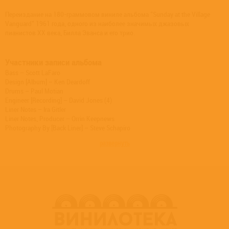
Переиздание на 180-граммовом виниле альбома "Sunday at the Village
Vanguard" 1961 года, одного из наиболее значимых джазовых
пианистов XX века, Билла Эванса и его трио.
Участники записи альбома
Bass – Scott LaFaro
Design [Album] – Ken Deardoff
Drums – Paul Motian
Engineer [Recording] – David Jones (4)
Liner Notes – Ira Gitler
Liner Notes, Producer – Orrin Keepnews
Photography By [Back Liner] – Steve Schapiro
Photography By [Front] – Donald Silverstein
развернуть
Piano – Bill Evans