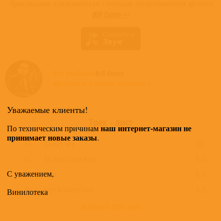
Приглашаем ознакомиться с полным ассортиментом артиста
Bill Evans >>
Все альбомы
Bill Evans
доступные в нашем магазине >
Уважаемые клиенты!
Трек - лист
наш интернет-магазин не
По техническим причинам
принимает новые заказы
.
A1
Gloria's Step
6:01
A2
My Man's Gone Now
6:14
С уважением,
A3
Solar
8:39
B1
Alice In Wonderland
8:25
Винилотека
развернуть трек - лист