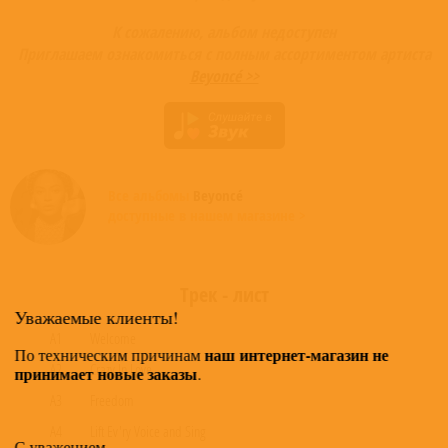
К сожалению, альбом недоступен
Приглашаем ознакомиться с полным ассортиментом артиста
Beyoncé >>
Все альбомы
Beyoncé
доступные в нашем магазине >
Трек - лист
Уважаемые клиенты!
A1
Welcome
наш интернет-магазин не
По техническим причинам
A2
Crazy In Love
принимает новые заказы
.
A3
Freedom
A4
Lift Ev'ry Voice and Sing
С уважением,