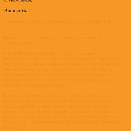
развернуть трек - лист
Винилотека
Историческое выступление Бейонсе на фестивале Coachella в 2018
году.
Бокс-сет включает четыре 140-граммовые пластинки и 52-
страничный буклет
HOMECOMING: THE LIVE ALBUM - это набор из четырех LP
исторического выступления Бейонсе на фестивале Coachella, которое
проходило в два уик-энда в апреле 2018 года. Бейонсе стала первой
афроамериканкой, которая возглавила фестиваль Coachella, и ее
выступления сразу же получили широкое признание фанатов и
критиков за организацию и празднование исторически черных
колледжей и университетов (HBCU).
В сет вошло более двух десятков песен, которые глубоко тронули
более 125 тысяч зрителей фестиваля. На установленных на сцене
трибунах в форме пирамиды находилось около 100 танцоров и
оркестр, а среди специально приглашенных гостевых исполнителей
были такие звезды, как Соланж, JAY-Z, Келли Роуленд и Мишель
Уильямс, которые принесли волшебство, гармонию и ностальгию по
Destiny's Child.