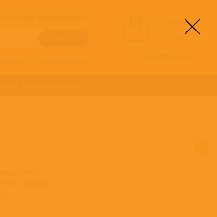
! АКТУАЛЬНАЯ ИНФОРМАЦИЯ !!!
вы выбрали
альбомы:
0
НА СУММУ:
0
руб
ОФОРМИТЬ ЗАКАЗ
о алфавиту
/
Расширенный поиск
ОНИКА
ОСТАЛЬНЫЕ ЖАНРЫ
недоступен
ться с полным
а