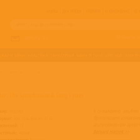
ЗАКАЗ
ДОСТАВКА
ОПЛАТА
О МАГАЗИНЕ
!!
Все артисты п
НАПИСАТЬ НАМ
ДЖАЗ И БЛЮЗ
КЛАССИКА
САУНДТРЕКИ
ФАНК И СОУЛ
ХИП-ХОП
ЭЛЕКТР
THE SYMPHONIES & SONG CYCLES
er: The Symphonies & Song Cycles
К сожалению, альбом 
анр:
Классика
Приглашаем ознакоми
ормат:
Бокс-сеты, Box Set, 13 CD
ассортиментом артист
осителей:
13
Bernard Haitink >>
остояние:
Новый
роисхождение:
Евросоюз