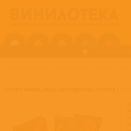
ПОП
РОК
МЕТАЛ
ГЛАВНАЯ
/
BERNARD HAITINK
ROYAL CONCERTGEBOUW ORCHESTRA
/
MAHLER: 
,
Bernard Haitink
,
Royal Concertgebouw Orchestra
/
Mahl
Ж
Ф
Н
С
П