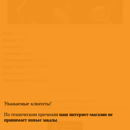
Жанр:
Классика
Формат:
DVD
Носителей:
1
Состояние:
Новый
Происхождение:
Евросоюз
Штрих-код:
0807280031898
Кат. номер:
100318
Производитель:
Warner Music
Товар недоступен
К сожалению, альбом недоступен
Уважаемые клиенты!
Приглашаем ознакомиться с полным ассортиментом артиста
Béla Bartók >>
наш интернет-магазин не
По техническим причинам
принимает новые заказы
.