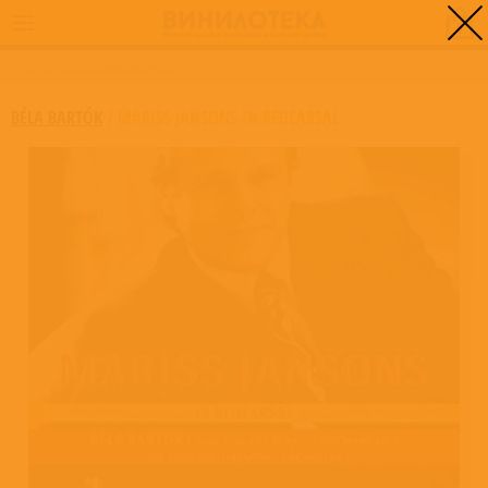
0
ГЛАВНАЯ
/
MARISS JANSONS IN REHEARSAL
BÉLA BARTÓK
/
MARISS JANSONS IN REHEARSAL