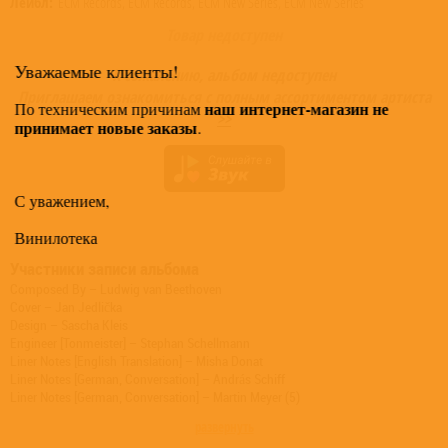
Лейбл:
ECM Records, ECM Records, ECM New Series, ECM New Series
Товар недоступен
Уважаемые клиенты!
К сожалению, альбом недоступен
Приглашаем ознакомиться с полным ассортиментом артиста
наш интернет-магазин не
По техническим причинам
>>
принимает новые заказы
.
С уважением,
Винилотека
Участники записи альбома
Composed By – Ludwig van Beethoven
Cover – Jan Jedlička
Design – Sascha Kleis
Engineer [Tonmeister] – Stephan Schellmann
Liner Notes [English Translation] – Misha Donat
Liner Notes [German, Conversation] – András Schiff
Liner Notes [German, Conversation] – Martin Meyer (5)
Photography By – Birgitta Kowsky
развернуть
Piano – András Schiff