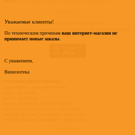
Лейбл:
ECM Records, ECM Records, ECM New Series, ECM New Series
Товар недоступен
Уважаемые клиенты!
К сожалению, альбом недоступен
Приглашаем ознакомиться с полным ассортиментом артиста
наш интернет-магазин не
По техническим причинам
>>
принимает новые заказы
.
С уважением,
Винилотека
Участники записи альбома
Composed By – Ludwig van Beethoven
Cover – Jan Jedlička
Design – Sascha Kleis
Engineer [Tonmeister] – Stephan Schellmann
Liner Notes [English Translation] – Misha Donat
Liner Notes [German, Conversation] – András Schiff
Liner Notes [German, Conversation] – Martin Meyer (5)
Photography By – Roberto Masotti
развернуть
Piano – András Schiff