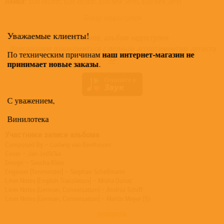
Лейбл:
ECM Records, ECM Records, ECM New Series, ECM New Series
Товар недоступен
Уважаемые клиенты!
К сожалению, альбом недоступен
Приглашаем ознакомиться с полным ассортиментом артиста
наш интернет-магазин не
По техническим причинам
>>
принимает новые заказы
.
С уважением,
Винилотека
Участники записи альбома
Composed By – Ludwig van Beethoven
Cover – Jan Jedlička
Design – Sascha Kleis
Engineer [Tonmeister] – Stephan Schellmann
Liner Notes [English Translation] – Misha Donat
Liner Notes [German, Conversation] – András Schiff
Liner Notes [German, Conversation] – Martin Meyer (5)
Photography By – Fritz Etzold
развернуть
Piano – András Schiff