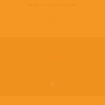
ПОДПИШИТЕСЬ НА НОВОСТИ И ПРЕДЛОЖЕНИЯ
© 2016-2022
ВИНИЛОТЕКА
Винилотека в социальных сетях: