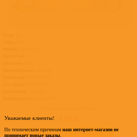
Жанр:
Поп
Стиль:
Диско
Формат:
Винил 12” (LP)
Носителей:
2
Состояние:
Новый
Происхождение:
Евросоюз
Штрих-код:
0602567804574
Кат. номер:
060256780457
Дата релиза:
26.10.2018
Производитель:
Universal Music
Товар в наличии на складе
Уважаемые клиенты!
5 199 ₽
наш интернет-магазин не
По техническим причинам
КУПИТЬ
принимает новые заказы
.