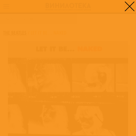
0
ГЛАВНАЯ
/
LET IT BE… NAKED
THE BEATLES
/
LET IT BE… NAKED