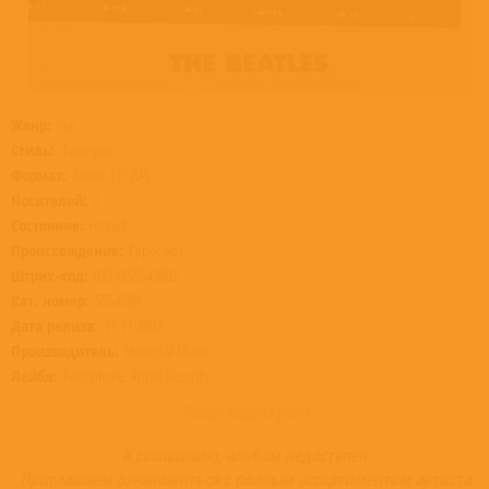
Жанр:
Рок
Стиль:
Фолк-рок
Формат:
Винил 12” (LP)
Носителей:
2
Состояние:
Новый
Происхождение:
Евросоюз
Штрих-код:
0724359543802
Кат. номер:
5954380
Дата релиза:
17.11.2003
Производитель:
Universal Music
Лейбл:
Parlophone, Apple Records
Товар недоступен
К сожалению, альбом недоступен
Приглашаем ознакомиться с полным ассортиментом артиста