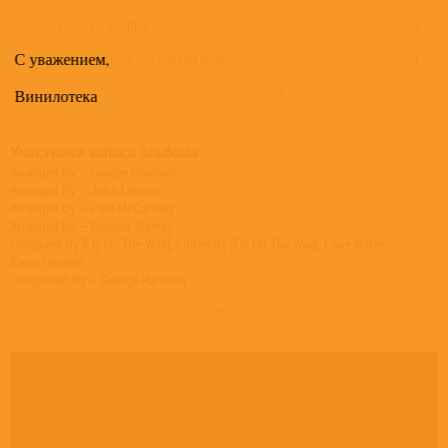
A3
For You Blue
2:28
С уважением,
A4
The Long And Winding Road
3:34
развернуть трек - лист
Винилотека
Участники записи альбома
Arranged By – George Harrison
Arranged By – John Lennon
Arranged By – Paul McCartney
Arranged By – Richard Starkey
Compiled By [Fly On The Wall], Edited By [Fly On The Wall], Liner Notes –
Kevin Howlett
Composed By – George Harrison
Composed By – John Lennon
развернуть
Composed By – Lennon-McCartney
Composed By – Richard Starkey
Design – Wherefore Art?
Engineer – Glyn Johns
Keyboards – Billy Preston
Mastered By – Steve Rooke
Mixed By [Let It Be... Naked], Producer [Let It Be... Naked] – Allan Rouse
Mixed By [Let It Be... Naked], Producer [Let It Be... Naked] – Guy Massey