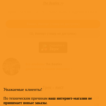
The Beatles >>
Купить "The Beatles - Let It Be… Naked" можно в следующих форматах:
Винил,
Импорт
(товар не доступен)
CD,
Импорт
(товар не доступен)
Все альбомы
The Beatles
доступные в нашем магазине >
Трек - лист
Уважаемые клиенты!
A1
Get Back
наш интернет-магазин не
2:34
По техническим причинам
принимает новые заказы
.
A2
Dig A Pony
3:38