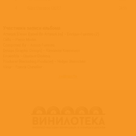
4
Glass Distortion (2015)
24:59
Участники записи альбома
Artwork [Cover Based On Artwork by] – Enrique Fuentes (2)
Cello – Pierre Morlet
Composed By – Arturo Fuentes
Design [Graphic Design] – Alexander Kremmers
Ensemble – Quatuor Diotima
Producer [Recording Producer] – Holger Stenschke
Viola – Franck Chevalier
Violin – Constance Ronzatti
развернуть
Violin – Yun Peng Zhao