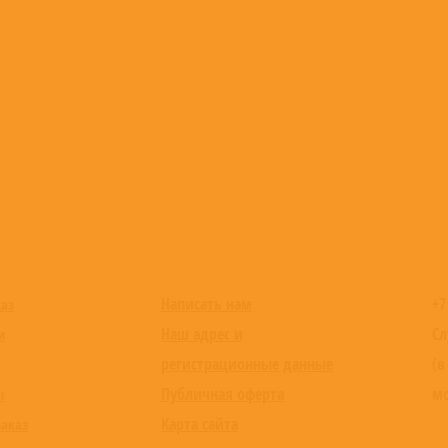
Написать нам
+7
каз
Наш адрес и
Сл
и
регистрационные данные
(в
Публичная оферта
мо
ы
Карта сайта
заказ