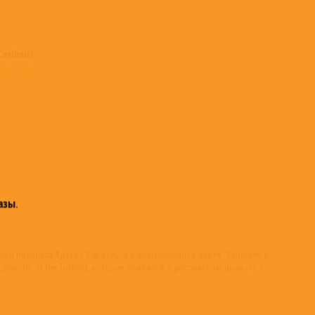
Cardelus
магазине >
азы
.
а и пианиста Артуро Карделуса к анимационной ленте "Бунюэль в
Labyrinth of the Turtles), которая появится в российском прокате в