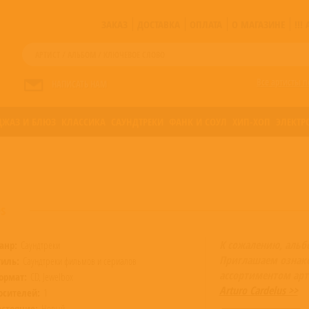
ЗАКАЗ
ДОСТАВКА
ОПЛАТА
О МАГАЗИНЕ
!!
Все артисты п
НАПИСАТЬ НАМ
ДЖАЗ И БЛЮЗ
КЛАССИКА
САУНДТРЕКИ
ФАНК И СОУЛ
ХИП-ХОП
ЭЛЕКТР
es
К сожалению, альб
анр:
Саундтреки
Приглашаем ознак
тиль:
Саундтреки фильмов и сериалов
ассортиментом арт
ормат:
CD, Jewelbox
Arturo Cardelus >>
осителей:
1
остояние:
Новый