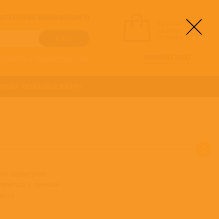
! АКТУАЛЬНАЯ ИНФОРМАЦИЯ !!!
вы выбрали
альбомы:
0
НА СУММУ:
0
руб
ОФОРМИТЬ ЗАКАЗ
о алфавиту
/
Расширенный поиск
ОНИКА
ОСТАЛЬНЫЕ ЖАНРЫ
ом недоступен
омиться с полным
иста