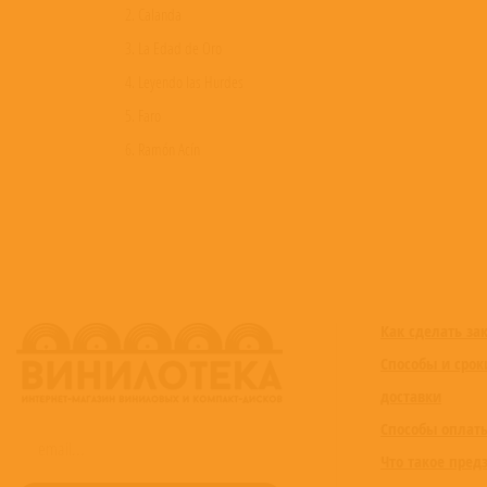
2. Calanda
3. La Edad de Oro
4. Leyendo las Hurdes
5. Faro
6. Ramón Acín
7. Paris
8. ¿Buñuel?
9. Sueños
10. La Lotería
11. Viaje
Как сделать за
12. Adolescentes
Способы и срок
13. La Alberca
доставки
14. Laberinto
Способы оплат
15. Salvador Dalí
Что такое пред
16. Cabras