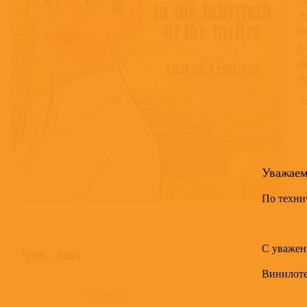
П
Ш
К
Д
П
Т
Уважае
По техни
С уважен
Трек - лист
Винилот
1. Luis Buñuel