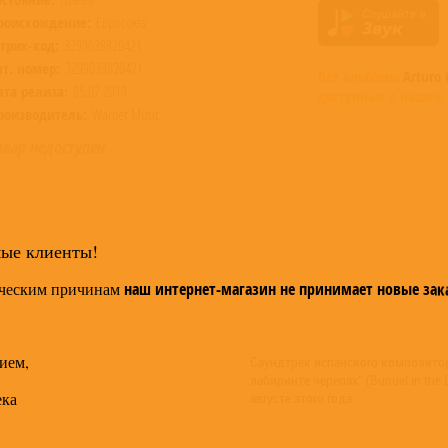
роисхождение:
Евросоюз
трих-код:
3299039820421
ат. номер:
3299039820421
Все альбомы
Arturo 
ата релиза:
05.07.2019
доступные в нашем 
роизводитель:
Warner Music
овар недоступен
мые клиенты!
ческим причинам
наш интернет-магазин не принимает новые зак
ием,
Саундтрек испанского композитор
лабиринте черепах" (Bunuel in the 
ека
августе этого года.