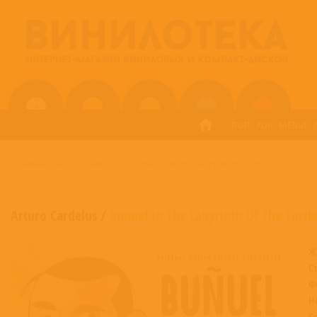
ПОП
РОК
МЕТАЛ
ГЛАВНАЯ
/
ARTURO CARDELUS
/
BUNUEL IN THE LABYRINTH OF THE TURTLES
Arturo Cardelus
/
Bunuel In The Labyrinth Of The Turtl
Ж
С
Ф
Н
С