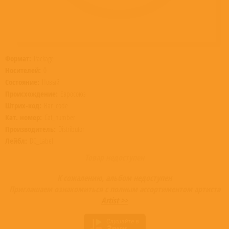
Формат:
Package
Носителей:
0
Состояние:
Новый
Происхождение:
Евросоюз
Штрих-код:
Bar_code
Кат. номер:
Cat_number
Производитель:
Distributor
Лейбл:
DC_Label
Товар недоступен
К сожалению, альбом недоступен
Приглашаем ознакомиться с полным ассортиментом артиста
Artist >>