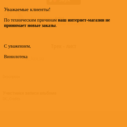
Уважаемые клиенты!
Все альбомы
Artist
наш интернет-магазин не
По техническим причинам
доступные в нашем магазине >
принимает новые заказы
.
Трек - лист
С уважением,
Винилотека
DC_Track_List
Description
Участники записи альбома
DC_Credits