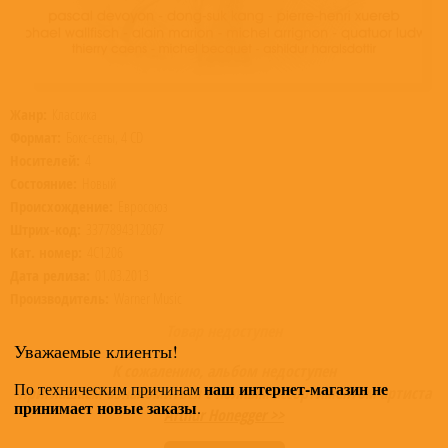
Жанр:
Классика
Формат:
Бокс-сеты, 4 CD
Носителей:
4
Состояние:
Новый
Происхождение:
Евросоюз
Штрих-код:
3377894312067
Кат. номер:
4C1206
Дата релиза:
01.03.2013
Производитель:
Warner Music
Товар недоступен
Уважаемые клиенты!
К сожалению, альбом недоступен
наш интернет-магазин не
По техническим причинам
Приглашаем ознакомиться с полным ассортиментом артиста
принимает новые заказы
.
Arthur Honegger >>