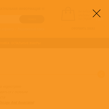
! АКТУАЛЬНАЯ ИНФОРМАЦИЯ !!!
вы выбрали
альбомы:
0
НА СУММУ:
0
руб
ОФОРМИТЬ ЗАКАЗ
о алфавиту
/
Расширенный поиск
ОНИКА
ОСТАЛЬНЫЕ ЖАНРЫ
м недоступен
миться с полным
ста
hicago And Associated