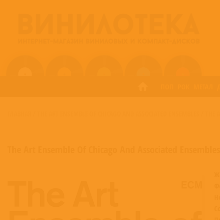
ПОП
РОК
МЕТАЛ
ГЛАВНАЯ
/
THE ART ENSEMBLE OF CHICAGO AND ASSOCIATED ENSEMBLES
/
THE 
The Art Ensemble Of Chicago And Associated Ensembles
Ж
Ф
Н
С
П