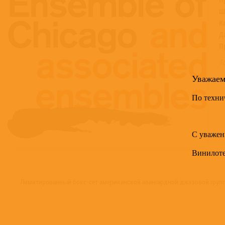
Ш
К
Д
П
Т
Уважае
По техни
С уважен
Винилот
Лимитированный бокс-сет американской авангардной джазовой группы 