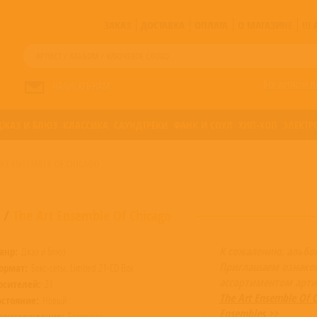
ЗАКАЗ
ДОСТАВКА
ОПЛАТА
О МАГАЗИНЕ
!!
Все артисты п
НАПИСАТЬ НАМ
ДЖАЗ И БЛЮЗ
КЛАССИКА
САУНДТРЕКИ
ФАНК И СОУЛ
ХИП-ХОП
ЭЛЕКТР
ART ENSEMBLE OF CHICAGO
/
The Art Ensemble Of Chicago
К сожалению, альбо
анр:
Джаз и блюз
Приглашаем ознако
ормат:
Бокс-сеты, Limited 21-CD Box
ассортиментом арти
осителей:
21
The Art Ensemble Of C
остояние:
Новый
Ensembles >>
роисхождение:
Евросоюз