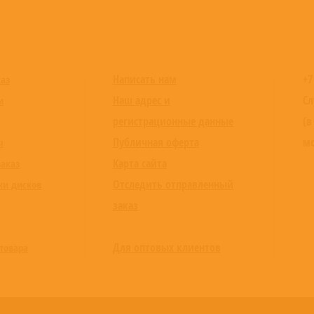
Написать нам
+7
каз
Наш адрес и
Сл
и
регистрационные данные
(в
Публичная оферта
мо
ы
Карта сайта
заказ
Отследить отправленный
ки дисков
заказ
Для оптовых клиентов
товара