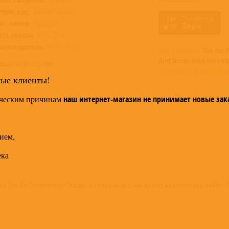
трих-код:
0602567920892
ат. номер:
ECM2630
ата релиза:
07.12.2018
роизводитель:
Warner Music
Все альбомы
The Art 
And Associated Ensemb
овар недоступен
доступные в нашем м
мые клиенты!
ческим причинам
наш интернет-магазин не принимает новые зак
ием,
ека
The Art Ensemble of Chicago и связанных с ней других коллективов лейбла 