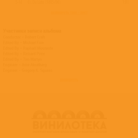
5-14
Ei, Du Lütte (1895/96)
1:01
развернуть трек - лист
Участники записи альбома
Conductor – Robert Craft
Edited By – Michael Fine
Edited By – Raphaël Mouterde
Edited By – Richard Price
Edited By – Tim Martyn
Engineer – Arne Akselberg
Engineer – Gregory K. Squires
Engineer – Michael Sheady
развернуть
Engineer – Mike Hatch
Engineer – Simon Rhodes
Engineer – Tim Martyn
Engineer [Assistant] – Alex Scannell
Engineer [Assistant] – Chris Clark
Engineer [Assistant] – Dave Forty
Engineer [Assistant] – Mike Cox
Engineer [Technical] – Graham Kirkby
Engineer [Technical] – Mark Brown
Engineer [Technical] – Mark Rogers
Illustration – Nicolas Poussin