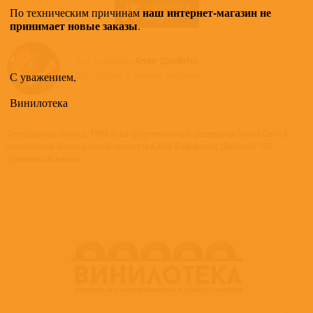
наш интернет-магазин не
По техническим причинам
принимает новые заказы
.
Все альбомы
Anne Queffelec
доступные в нашем магазине >
С уважением,
Винилотека
Легендарная запись 1988 года фортепианных шедевров Эрика Сати в
исполнении французской пианистки Анн Кеффелек Двойной 180-
граммовый винил