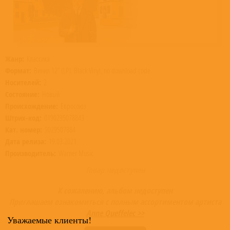
Жанр:
Классика
Формат:
Винил 12” (LP), Black Vinyl, no download code
Носителей:
2
Состояние:
Новый
Происхождение:
Евросоюз
Штрих-код:
0190295078843
Кат. номер:
9029507884
Дата релиза:
19.03.2021
Производитель:
Warner Music
Товар недоступен
К сожалению, альбом недоступен
Приглашаем ознакомиться с полным ассортиментом артиста
Anne Queffelec >>
Уважаемые клиенты!