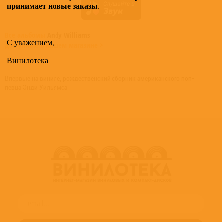
принимает новые заказы
.
Все альбомы
Andy Williams
С уважением,
доступные в нашем магазине >
Винилотека
Впервые на виниле, рождественский сборник американского поп-
певца Энди Уильямса