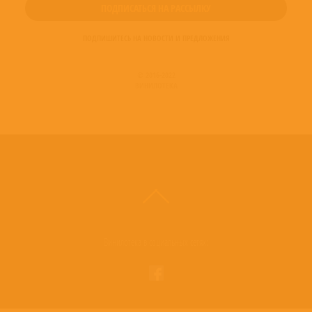
ПОДПИШИТЕСЬ НА НОВОСТИ И ПРЕДЛОЖЕНИЯ
© 2016-2022
ВИНИЛОТЕКА
Винилотека в социальных сетях: