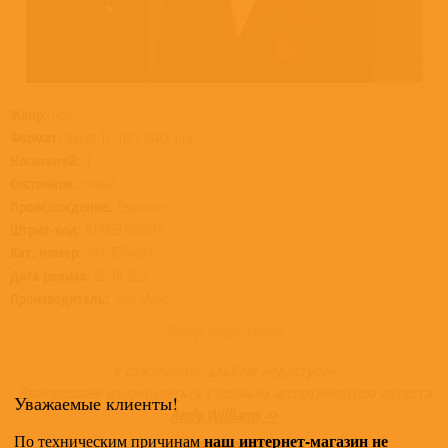
Жанр:
Поп
Формат:
Винил 12” (LP), Black Vinyl
Носителей:
1
Состояние:
Новый
Происхождение:
Евросоюз
Штрих-код:
0194397640915
Кат. номер:
19439764091
Дата релиза:
02.10.2020
Производитель:
Sony Music
Товар недоступен
К сожалению, альбом недоступен
Приглашаем ознакомиться с полным ассортиментом артиста
Уважаемые клиенты!
Andy Williams >>
наш интернет-магазин не
По техническим причинам