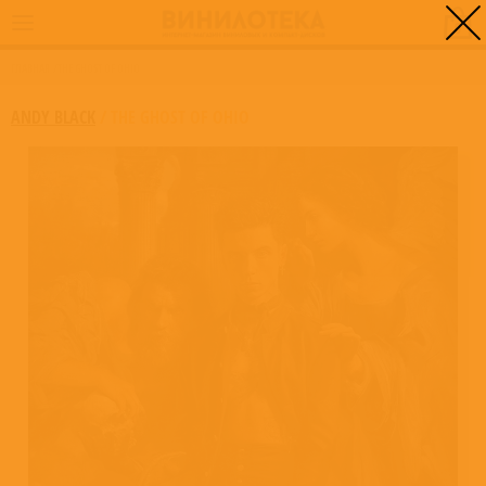
0
ГЛАВНАЯ
/
THE GHOST OF OHIO
ANDY BLACK
/
THE GHOST OF OHIO