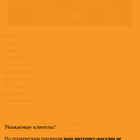
Жанр:
Рок
Стиль:
Альтернативный рок
Формат:
CD
Носителей:
1
Состояние:
Новый
Происхождение:
Евросоюз
Штрих-код:
0602577453953
Кат. номер:
060257745395
Дата релиза:
12.04.2019
Производитель:
Universal Music
Товар недоступен
К сожалению, альбом недоступен
Уважаемые клиенты!
Приглашаем ознакомиться с полным ассортиментом артиста
Andy Black >>
наш интернет-магазин не
По техническим причинам