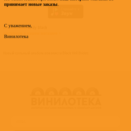
принимает новые заказы
.
С уважением,
Все альбомы
Andy Black
доступные в нашем магазине >
Винилотека
Новый сольный альбом вокалиста Black Veil Brides.