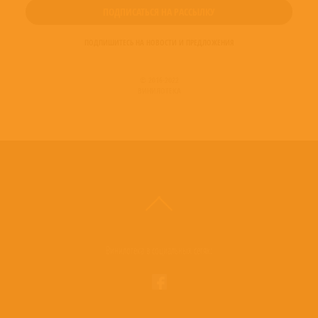
ПОДПИШИТЕСЬ НА НОВОСТИ И ПРЕДЛОЖЕНИЯ
© 2016-2022
ВИНИЛОТЕКА
Винилотека в социальных сетях: