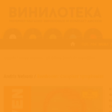
ПОП
РОК
МЕТАЛ
ГЛАВНАЯ
/
ANDRIS NELSONS
/
BEETHOVEN: COMPLETE SYMPHONIES
Andris Nelsons
/
Beethoven: Complete Symphonies
Ж
Ф
Н
С
П