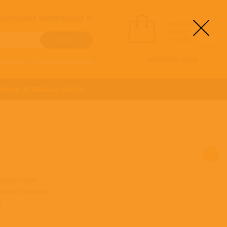
! АКТУАЛЬНАЯ ИНФОРМАЦИЯ !!!
вы выбрали
альбомы:
0
НА СУММУ:
0
руб
ОФОРМИТЬ ЗАКАЗ
о алфавиту
/
Расширенный поиск
ОНИКА
ОСТАЛЬНЫЕ ЖАНРЫ
недоступен
ться с полным
а