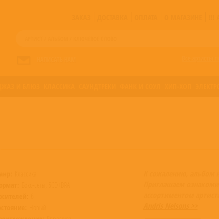
ЗАКАЗ
ДОСТАВКА
ОПЛАТА
О МАГАЗИНЕ
!!
Все артисты п
НАПИСАТЬ НАМ
ДЖАЗ И БЛЮЗ
КЛАССИКА
САУНДТРЕКИ
ФАНК И СОУЛ
ХИП-ХОП
ЭЛЕКТР
К сожалению, альбом 
анр:
Классика
Приглашаем ознакоми
ормат:
Бокс-сеты, 5CD+BRA
ассортиментом артист
осителей:
6
Andris Nelsons >>
остояние:
Новый
роисхождение:
Евросоюз