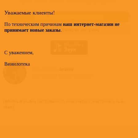
Купить "Anatole - Emulsion" можно в следующих форматах:
Уважаемые клиенты!
Винил,
Импорт
(товар не доступен)
наш интернет-магазин не
По техническим причинам
принимает новые заказы
CD,
Импорт
(товар не доступен)
.
С уважением,
Винилотека
Все альбомы
Anatole
доступные в нашем магазине >
Дебютный альбом австралийского композитора (электроника, нью-
эйдж).