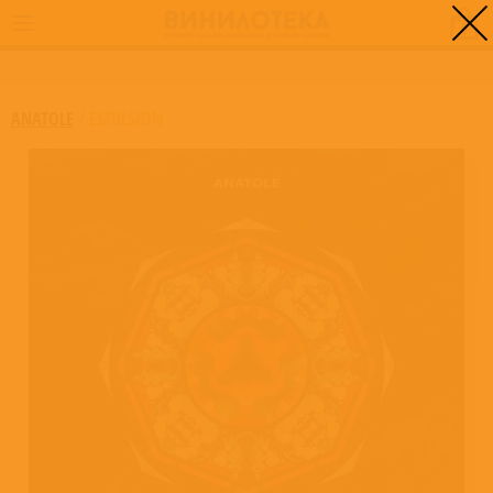
0
ГЛАВНАЯ
/
EMULSION
ANATOLE
/
EMULSION