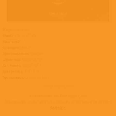
Жанр:
Электроника
Формат:
Винил 12” (LP)
Носителей:
1
Состояние:
Новый
Происхождение:
Евросоюз
Штрих-код:
0602567427735
Кат. номер:
060256742773
Дата релиза:
15.03.2019
Производитель:
Universal Music
Товар недоступен
К сожалению, альбом недоступен
Приглашаем ознакомиться с полным ассортиментом артиста
Anatole >>