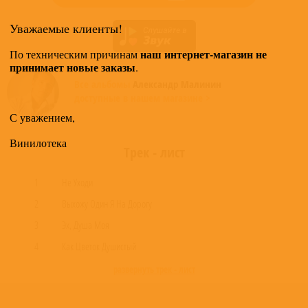
Уважаемые клиенты!
наш интернет-магазин не
По техническим причинам
принимает новые заказы
.
Все альбомы
Александр Малинин
доступные в нашем магазине >
С уважением,
Винилотека
Трек - лист
1
Не Уходи
2
Выхожу Один Я На Дорогу
3
Эх, Душа Моя
4
Как Цветок Душистый
развернуть трек - лист