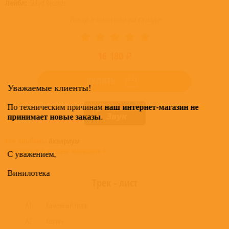
Лейбл:
SoLyd Records
Товар в наличии на складе
16 180 ₽
КУПИТЬ
Уважаемые клиенты!
наш интернет-магазин не
По техническим причинам
принимает новые заказы
.
Все альбомы
Аквариум
доступные в нашем магазине >
С уважением,
Винилотека
Трек - лист
A1
Каменный Уголь
A2
Хозяин