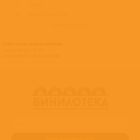
A3
Трамвай
A4
Стучаться В Двери Травы
развернуть трек - лист
Участники записи альбома
Lacquer Cut By – HL (2)
Remastered By – Евгений Гапеев