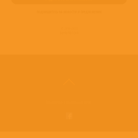
ПОДПИШИТЕСЬ НА НОВОСТИ И ПРЕДЛОЖЕНИЯ
© 2016-2022
ВИНИЛОТЕКА
Винилотека в социальных сетях: