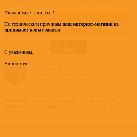
Купить "Acod - The Divine Triumph" можно в следующих форматах:
Уважаемые клиенты!
CD,
Импорт
(товар не доступен)
наш интернет-магазин не
По техническим причинам
принимает новые заказы
Винил,
Импорт
(товар не доступен)
.
С уважением,
Винилотека
Все альбомы
Acod
доступные в нашем магазине >
Французские металисты ACOD выпускают свой новый, шестой
студийный альбом, получивший название "The Divine Triumph".