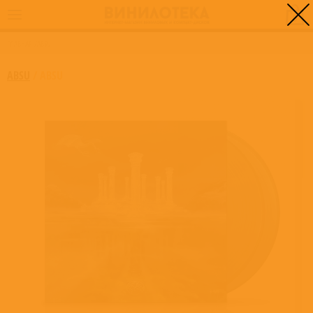
0
ГЛАВНАЯ
/
ABSU
ABSU
/
ABSU