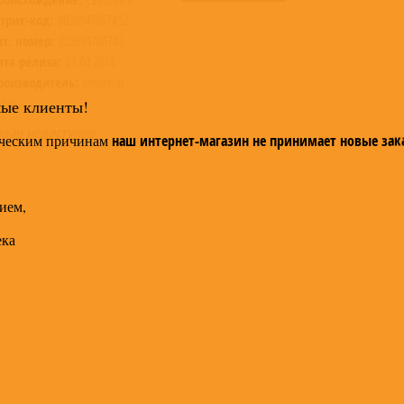
трих-код:
0028947867432
ат. номер:
002894786743
ата релиза:
07.04.2014
роизводитель:
Universal
sic
мые клиенты!
овар недоступен
ческим причинам
наш интернет-магазин не принимает новые зак
ием,
ека