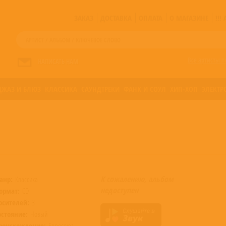
ЗАКАЗ
ДОСТАВКА
ОПЛАТА
О МАГАЗИНЕ
!!
Все артисты п
НАПИСАТЬ НАМ
ДЖАЗ И БЛЮЗ
КЛАССИКА
САУНДТРЕКИ
ФАНК И СОУЛ
ХИП-ХОП
ЭЛЕКТР
К сожалению, альбом
анр:
Классика
недоступен
ормат:
CD
осителей:
3
остояние:
Новый
роисхождение:
Евросоюз