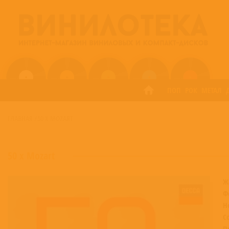
ПОП
РОК
МЕТАЛ
ГЛАВНАЯ
/
50 X MOZART
50 x Mozart
Ж
Ф
Н
С
П