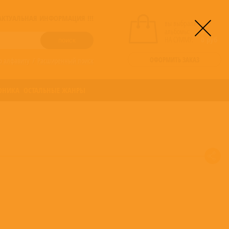
! АКТУАЛЬНАЯ ИНФОРМАЦИЯ !!!
вы выбрали
альбомы:
0
НА СУММУ:
0
руб
ОФОРМИТЬ ЗАКАЗ
о алфавиту
/
Расширенный поиск
ОНИКА
ОСТАЛЬНЫЕ ЖАНРЫ